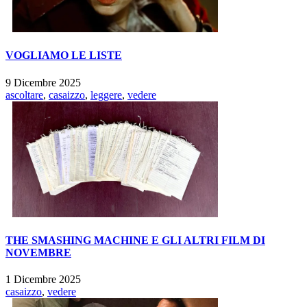
VOGLIAMO LE LISTE
9 Dicembre 2025
ascoltare
,
casaizzo
,
leggere
,
vedere
THE SMASHING MACHINE E GLI ALTRI FILM DI
NOVEMBRE
1 Dicembre 2025
casaizzo
,
vedere