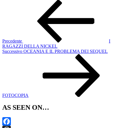
Navigazione
Articolo
precedente:
articoli
Precedente
I
RAGAZZI DELLA NICKEL
Articolo
Successivo
OCEANIA E IL PROBLEMA DEI SEQUEL
successivo
FOTOCOPIA
AS SEEN ON…