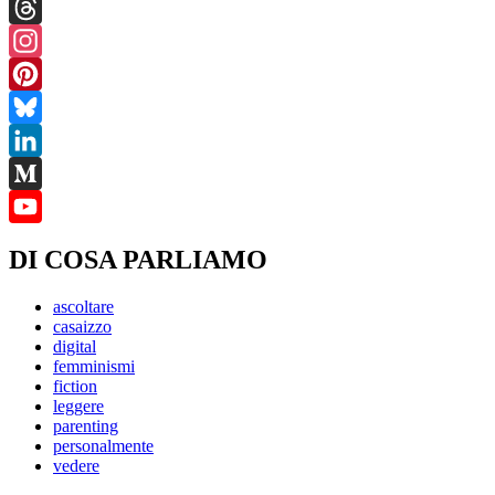
Facebook
Threads
Instagram
Pinterest
Bluesky
LinkedIn
Medium
YouTube
DI COSA PARLIAMO
ascoltare
casaizzo
digital
femminismi
fiction
leggere
parenting
personalmente
vedere