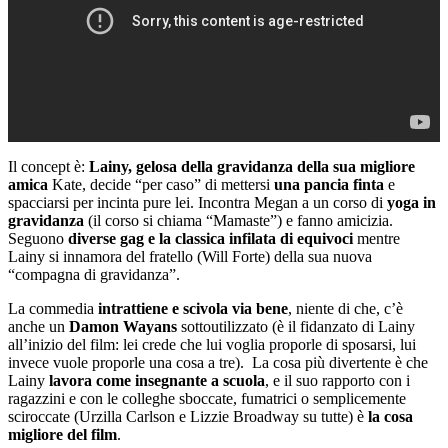
Il concept è:
Lainy, gelosa della gravidanza della sua migliore
amica
Kate, decide “per caso” di mettersi
una pancia finta
e
spacciarsi per incinta pure lei. Incontra Megan a un corso di
yoga in
gravidanza
(il corso si chiama “Mamaste”) e fanno amicizia.
Seguono
diverse gag e la classica infilata di equivoci
mentre
Lainy si innamora del fratello (Will Forte) della sua nuova
“compagna di gravidanza”.
La commedia
intrattiene e scivola via bene
, niente di che, c’è
anche un
Damon Wayans
sottoutilizzato (è il fidanzato di Lainy
all’inizio del film: lei crede che lui voglia proporle di sposarsi, lui
invece vuole proporle una cosa a tre). La cosa più divertente è che
Lainy
lavora come insegnante a scuola
, e il suo rapporto con i
ragazzini e con le colleghe sboccate, fumatrici o semplicemente
sciroccate (Urzilla Carlson e Lizzie Broadway su tutte) è
la cosa
migliore del film
.