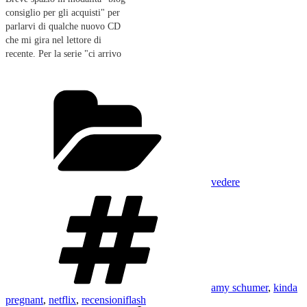
consiglio per gli acquisti" per
parlarvi di qualche nuovo CD
che mi gira nel lettore di
recente. Per la serie "ci arrivo
tardi ma ci arrivo", non è niente
male per darsi un po' la carica
Categorie
Back to Black di Amy
Winehouse (un nome che…
vedere
Tag
amy schumer
,
kinda
pregnant
,
netflix
,
recensioniflash