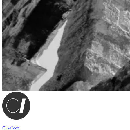
CasaIzzo