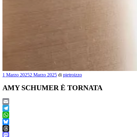
Pubblicato
1 Marzo 2025
2 Marzo 2025
di
pietroizzo
il
AMY SCHUMER È TORNATA
Email
Telegram
WhatsApp
Bluesky
Threads