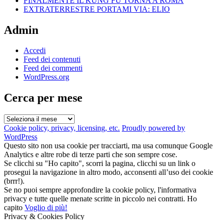
FINALMENTE IL KUNG FU TORNA A ROMA
EXTRATERRESTRE PORTAMI VIA: ELIO
Admin
Accedi
Feed dei contenuti
Feed dei commenti
WordPress.org
Cerca per mese
Cerca
per
Cookie policy, privacy, licensing, etc.
Proudly powered by
mese
WordPress
Questo sito non usa cookie per tracciarti, ma usa comunque Google
Analytics e altre robe di terze parti che son sempre cose.
Se clicchi su "Ho capito", scorri la pagina, clicchi su un link o
prosegui la navigazione in altro modo, acconsenti all’uso dei cookie
(brrr!).
Se no puoi sempre approfondire la cookie policy, l'informativa
privacy e tutte quelle menate scritte in piccolo nei contratti.
Ho
capito
Voglio di più!
Privacy & Cookies Policy