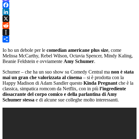
Mastodon
Facebook
LinkedIn
X
Reddit
Instapaper
Condividi
Io ho un debole per le
comedian americane plus size
, come
Melissa McCarthy, Rebel Wilson, Octavia Spencer, Mindy Kaling,
Beanie Feldstein e ovviamente
Amy Schumer
.
Schumer – che ha un suo show su Comedy Central ma
non è stata
mai un gran che valorizzata al cinema
– si è prodotta con la
Happy Madison di Adam Sandler questo
Kinda Pregnant
che è la
classica, simpatica romcom da Netflix, con in più
l’ingrediente
dissacrante del corpo comico e della parlantina di Amy
Schumer stessa
e di alcune sue colleghe molto interessanti.